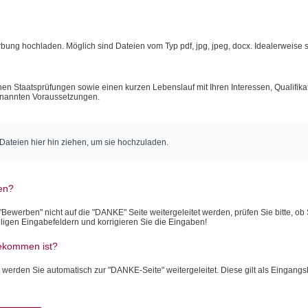
ung hochladen. Möglich sind Dateien vom Typ pdf, jpg, jpeg, docx. Idealerweise so
ischen Staatsprüfungen sowie einen kurzen Lebenslauf mit Ihren Interessen, Qualifi
genannten Voraussetzungen.
 Dateien hier hin ziehen, um sie hochzuladen.
den?
werben" nicht auf die "DANKE" Seite weitergeleitet werden, prüfen Sie bitte, ob Si
iligen Eingabefeldern und korrigieren Sie die Eingaben!
ekommen ist?
 werden Sie automatisch zur "DANKE-Seite" weitergeleitet. Diese gilt als Eingangs